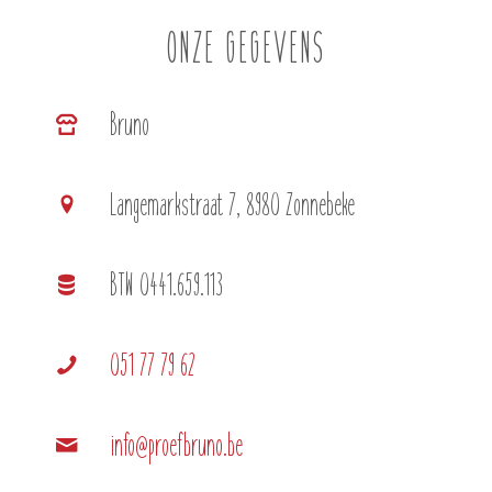
ONZE GEGEVENS
Bruno
Langemarkstraat 7, 8980 Zonnebeke
BTW 0441.659.113
051 77 79 62
info@proefbruno.be