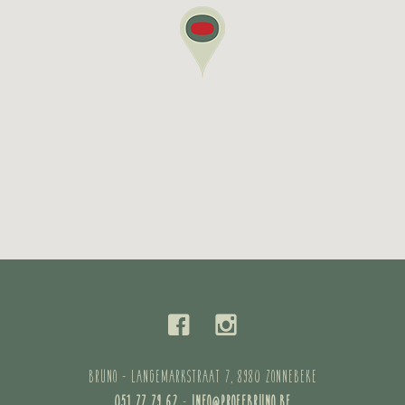
BRUNO - LANGEMARKSTRAAT 7, 8980 ZONNEBEKE
051 77 79 62
-
INFO@PROEFBRUNO.BE